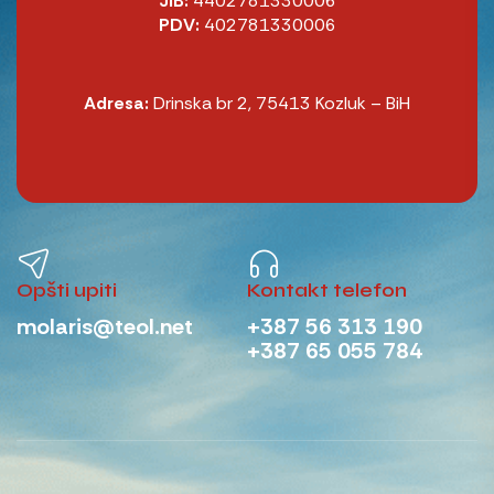
JIB:
4402781330006
PDV:
402781330006
Adresa:
Drinska br 2, 75413 Kozluk – BiH
Opšti upiti
Kontakt telefon
molaris@teol.net
+387 56 313 190
+387 65 055 784