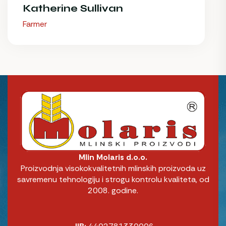
Katherine Sullivan
Farmer
Mlin Molaris d.o.o.
Proizvodnja visokokvalitetnih mlinskih proizvoda uz
savremenu tehnologiju i strogu kontrolu kvaliteta, od
2008. godine.