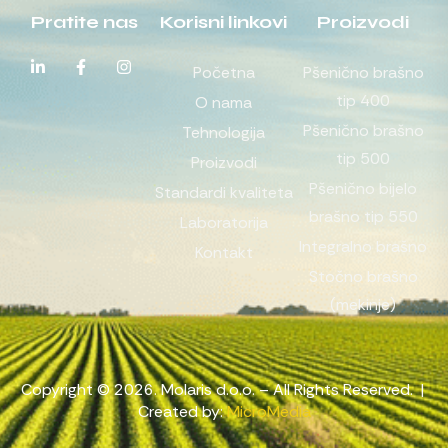
Pratite nas
Korisni linkovi
Proizvodi
Početna
Pšenično brašno
tip 400
O nama
Pšenično brašno
Tehnologija
tip 500
Proizvodi
Pšenično bijelo
Standardi kvaliteta
brašno tip 550
Laboratorija
Integralno brašno
Kontakt
Stočno brašno
(mekinje)
Copyright © 2026. Molaris d.o.o. – All Rights Reserved. |
Created by:
MicroMedia