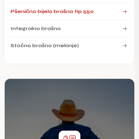
Pšenično bijelo brašno tip 550
Integralno brašno
Stočno brašno (mekinje)