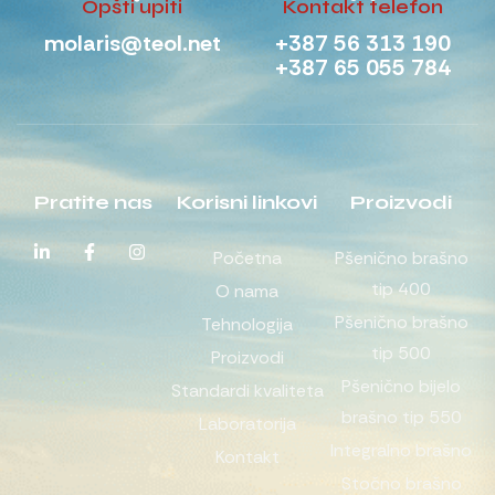
Opšti upiti
Kontakt telefon
molaris@teol.net
+387 56 313 190
+387 65 055 784
Pratite nas
Korisni linkovi
Proizvodi
Početna
Pšenično brašno
tip 400
O nama
Pšenično brašno
Tehnologija
tip 500
Proizvodi
Pšenično bijelo
Standardi kvaliteta
brašno tip 550
Laboratorija
Integralno brašno
Kontakt
Stočno brašno