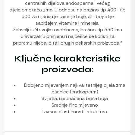
centralnih dijelova endosperma i većeg
dijela omotača zrna. U odnosu na brašno tip 400 i tip
500 za nijansu je tamnije boje, ali i bogatije
sadržajem vitamina i minerala.
Zahvaljujući svojim osobinama, brašno tip 550 ima
univerzalnu primjenu i najčešće se koristi za
pripremu hljeba, pita i drugih pekarskih proizvoda.“
Ključne karakteristike
proizvoda
:
Dobijeno mljevenjem najkvalitetnijeg dijela zrna
pšenice (endosperm)
Svijetla, ujednačena bijela boja
Srednje fino mljeveno
Izvrsna elastičnost i struktura