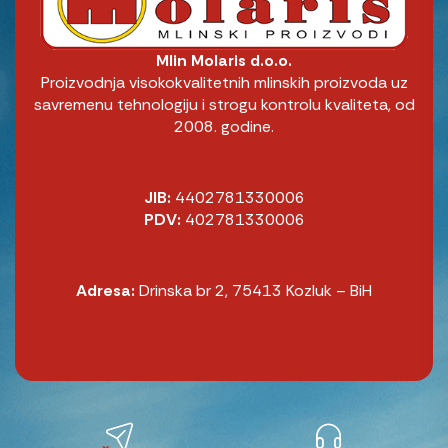
Mlin Molaris d.o.o.
Proizvodnja visokokvalitetnih mlinskih proizvoda uz
savremenu tehnologiju i strogu kontrolu kvaliteta, od
2008. godine.
JIB:
4402781330006
PDV:
402781330006
Adresa:
Drinska br 2, 75413 Kozluk – BiH