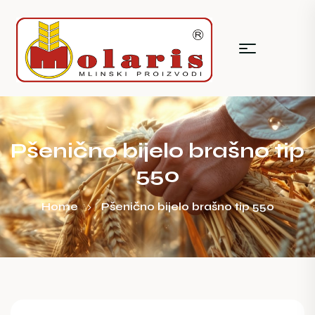
Pšenično bijelo brašno tip
550
Home
Pšenično bijelo brašno tip 550