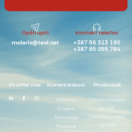
Opšti upiti
Kontakt telefon
molaris@teol.net
+387 56 313 190
+387 65 055 784
Pratite nas
Korisni linkovi
Proizvodi
Početna
Pšenično brašno
tip 400
O nama
Pšenično brašno
Tehnologija
tip 500
Proizvodi