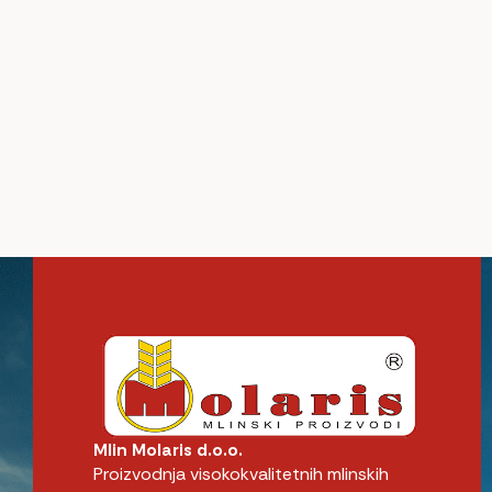
Mlin Molaris d.o.o.
Proizvodnja visokokvalitetnih mlinskih