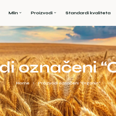
Mlin
Proizvodi
Standardi kvaliteta
di označeni “
Home
Proizvodi označeni “Organic”