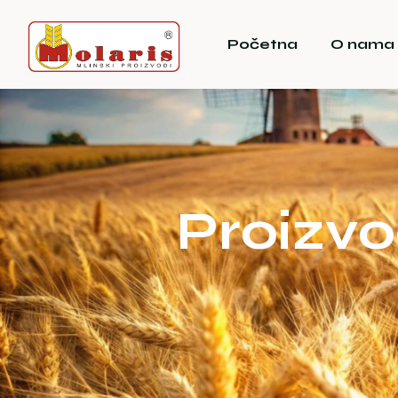
Početna
O nama
Proizvo