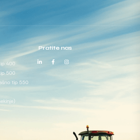
Pratite nas
tip 400
tip 500
rašno tip 550
ekinje)