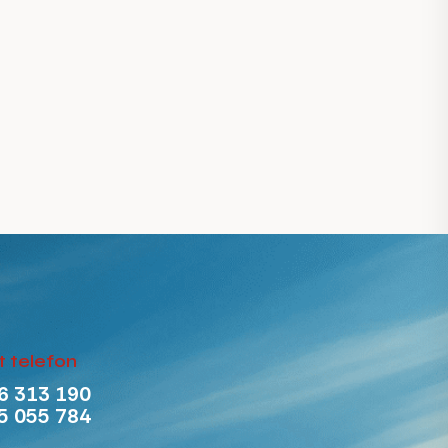
 telefon
6 313 190
5 055 784