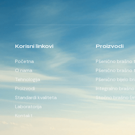
Korisni linkovi
Proizvodi
Početna
Pšenično brašno 
O nama
Pšenično brašno 
Tehnologija
Pšenično bijelo b
Proizvodi
Integralno brašno
Standardi kvaliteta
Stočno brašno (m
Laboratorija
Kontakt