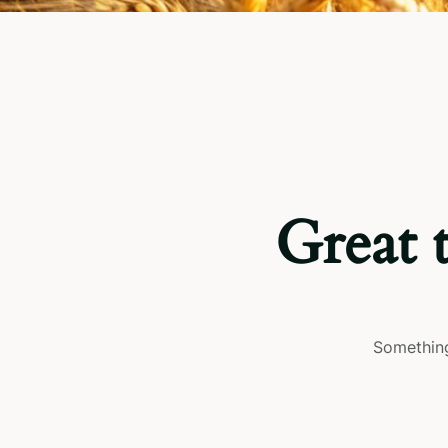
Great 
Something