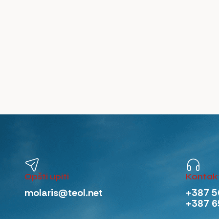
Opšti upiti
Kontakt
molaris@teol.net
+387 5
+387 6