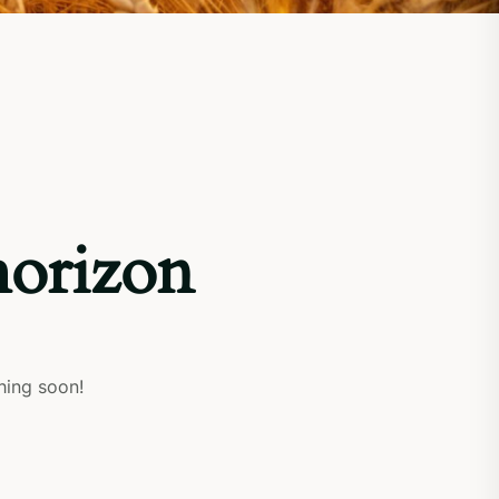
horizon
hing soon!