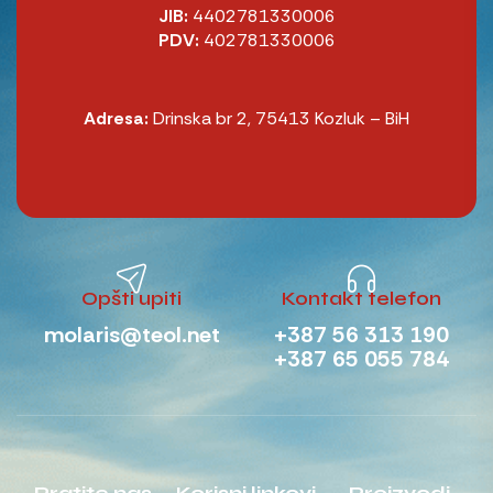
JIB:
4402781330006
PDV:
402781330006
Adresa:
Drinska br 2, 75413 Kozluk – BiH
Opšti upiti
Kontakt telefon
molaris@teol.net
+387 56 313 190
+387 65 055 784