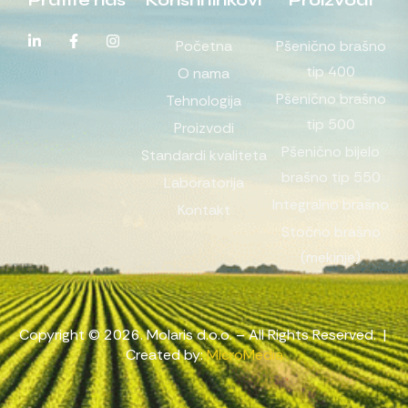
Pratite nas
Korisni linkovi
Proizvodi
Početna
Pšenično brašno
tip 400
O nama
Pšenično brašno
Tehnologija
tip 500
Proizvodi
Pšenično bijelo
Standardi kvaliteta
brašno tip 550
Laboratorija
Integralno brašno
Kontakt
Stočno brašno
(mekinje)
Copyright © 2026. Molaris d.o.o. – All Rights Reserved. |
Created by:
MicroMedia