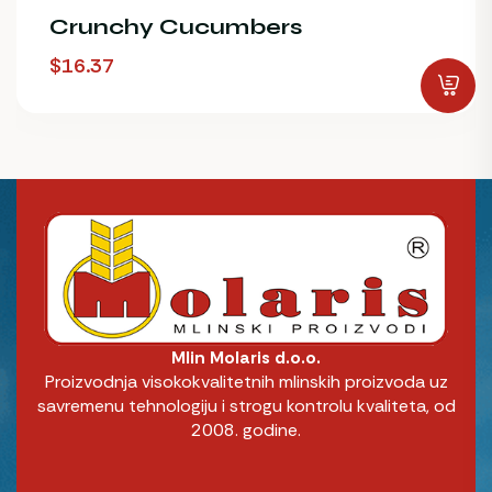
Crunchy Cucumbers
$
16.37
Mlin Molaris d.o.o.
Proizvodnja visokokvalitetnih mlinskih proizvoda uz
savremenu tehnologiju i strogu kontrolu kvaliteta, od
2008. godine.