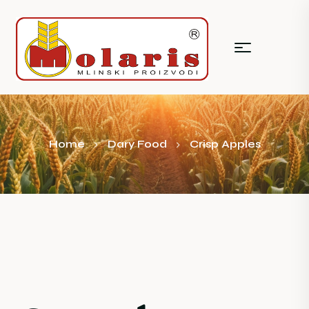
Home
Dary Food
Crisp Apples