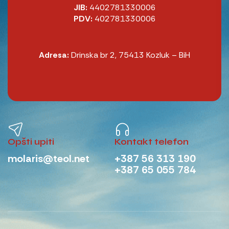
JIB:
4402781330006
PDV:
402781330006
Adresa:
Drinska br 2, 75413 Kozluk – BiH
Opšti upiti
Kontakt telefon
molaris@teol.net
+387 56 313 190
+387 65 055 784