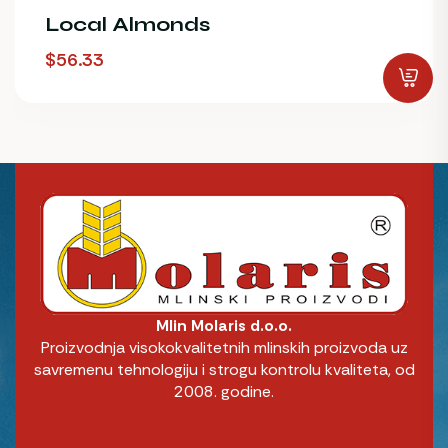
Local Almonds
$
56.33
Mlin Molaris d.o.o.
Proizvodnja visokokvalitetnih mlinskih proizvoda uz
savremenu tehnologiju i strogu kontrolu kvaliteta, od
2008. godine.