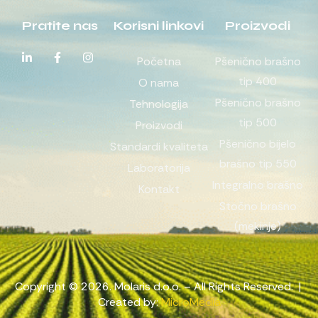
Pratite nas
Korisni linkovi
Proizvodi
Početna
Pšenično brašno
tip 400
O nama
Pšenično brašno
Tehnologija
tip 500
Proizvodi
Pšenično bijelo
Standardi kvaliteta
brašno tip 550
Laboratorija
Integralno brašno
Kontakt
Stočno brašno
(mekinje)
Copyright © 2026. Molaris d.o.o. – All Rights Reserved. |
Created by:
MicroMedia